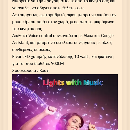
Μπορειτε να την προγραματίσετε απο το κινητο σας και
ά
να αναβει, να σβήνει οποτε θελετε εσεις.
μ
Λειτουργει ως φωτορυθμικό, αφου μπορει να ακούει την
π
μουσική που παιζει στον χωρό, μεσα απο το μικρόφωνο
α
του κινητού σας
1
Διαθετει Voice control συνεργαζεται με Alaxa και Google
0
Assistant, και μπορει να εκτελεσει συνεργασια με αλλες
w
συνδεμενες συσκευές
,
Είναι LED χαμηλής κατανάλωσης 10 watt , και φωτεινή
9
για τα που διαθέτει. 900LM
0
Συσσκευασία : Κουτί
0
L
M
,
W
i
F
i