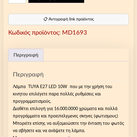
2
7
R
📋 Αντιγραφή link προϊόντος
G
Κωδικός προϊόντος:
MD1693
B
S
m
a
Περιγραφή
r
t
Περιγραφή
l
i
Λάμπα TUYA E27 LED 10W που με την χρήση του
g
κινητου επιλέγετε παρα πολλές ρυθμίσεις και
h
προγραμματισμούς.
t
Διαθέτει επιλογή για 16.000.0000 χρώματα και πολλά
L
προγράμματα και προειπελγμενες σκηνες (φωτισμους)
E
Μπορείτε επίσης να αυξομειώσετε την ένταση του φωτός
D
να σβήσετε και να ανάψετε τη λάμπα.
Λ