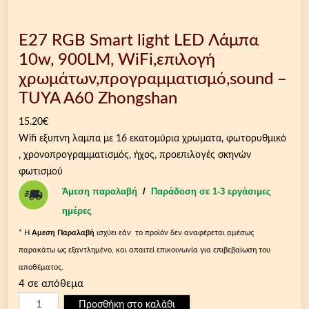
E27 RGB Smart light LED Λάμπα
10w, 900LM, WiFi,επιλογή
χρωμάτων,προγραμματισμό,sound –
TUYA A60 Zhongshan
15.20
€
Wifi εξυπνη λαμπα με 16 εκατομύρια χρωματα, φωτορυθμικό
, χρονοπρογραμματισμός, ήχος, προεπιλογές σκηνών
φωτισμού
Άμεση παραλαβή
/
Παράδοση σε 1-3 εργάσιμες
ημέρες
* Η
Aμεση Παραλαβή
ισχύει εάν το προϊόν δεν αναφέρεται αμέσως
παρακάτω ως εξαντλημένο, και απαιτεί επικοινωνία για επιβεβαίωση του
αποθέματος.
4 σε απόθεμα
E
Προσθήκη στο καλάθι