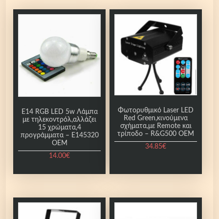
Φωτορυθμικό Laser LED
E14 RGB LED 5w Λάμπα
Red Green,κινούμενα
με τηλεκοντρόλ,αλλάζει
σχήματα,με Remote και
15 χρώματα,4
τρίποδο – R&G500 OEM
προγράμματα – E145320
OEM
34.85
€
14.00
€