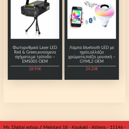
Φωτορυθμικό Laser LED
Λάμπα bluetooth LED με
Red & Green,κινούμενα
ηχείο,αλλάζει
σχήματα,με τρίποδο –
χρώματα,παίζει μουσική –
EMS005 OEM
GYML2 OEM
28.95
€
24.10
€
Mr. Digital eshop // Meintani 18 - Koukaki - Athens - 11146 -