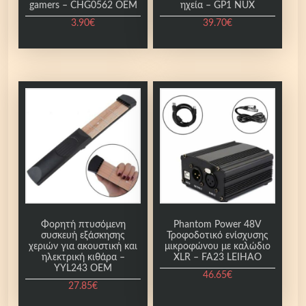
γ
gamers – CHG0562 OEM
ηχεία – GP1 NUX
έ
3.90
€
39.70
€
ς
Α
.
υ
Ο
τ
ι
ό
ε
τ
π
ο
ι
π
λ
ρ
ο
ο
γ
ϊ
έ
ό
ς
ν
Φορητή πτυσόμενη
Phantom Power 48V
μ
συσκευή εξάσκησης
Τροφοδοτικό ενίσχυσης
έ
χεριών για ακουστική και
μικροφώνου με καλώδιο
π
χ
ηλεκτρική κιθάρα –
XLR – FA23 LEIHAO
ο
YYL243 OEM
ε
46.65
€
ρ
27.85
€
ι
ο
π