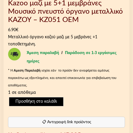
Kazoo μαζί με 5+1 μεμβράνες
Μουσικό πνευστό όργανο μεταλλικό
ΚΑΖΟΥ – ΚΖ051 OEM
6.90
€
Μεταλλικό όργανο καζού μαζι με 5 μεβράνες +1
τοποθετημένη.
Άμεση παραλαβή
/
Παράδοση σε 1-3 εργάσιμες
ημέρες
* Η
Aμεση Παραλαβή
ισχύει εάν το προϊόν δεν αναφέρεται αμέσως
παρακάτω ως εξαντλημένο, και απαιτεί επικοινωνία για επιβεβαίωση του
αποθέματος.
1 σε απόθεμα
K
Προσθήκη στο καλάθι
a
z
o
📋 Αντιγραφή link προϊόντος
o