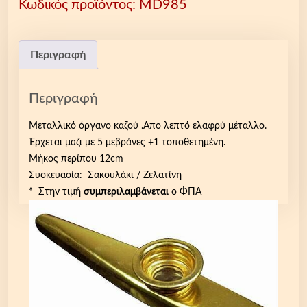
Κωδικός προϊόντος:
MD985
μ
α
ζ
ί
Περιγραφή
μ
ε
Περιγραφή
5
+
Μεταλλικό όργανο καζού .Απο λεπτό ελαφρύ μέταλλο.
1
Έρχεται μαζι με 5 μεβράνες +1 τοποθετημένη.
μ
Μήκος περίπου 12cm
ε
Συσκευασία: Σακουλάκι / Ζελατίνη
μ
* Στην τιμή
συμπεριλαμβάνεται
ο ΦΠΑ
β
ρ
ά
ν
ε
ς
Μ