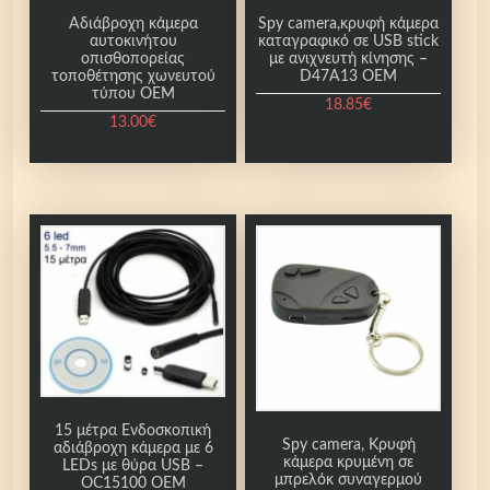
Αδιάβροχη κάμερα
Spy camera,κρυφή κάμερα
αυτοκινήτου
καταγραφικό σε USB stick
οπισθοπορείας
με ανιχνευτή κίνησης –
τοποθέτησης χωνευτού
D47A13 OEM
τύπου OEM
18.85
€
13.00
€
15 μέτρα Ενδοσκοπική
Spy camera, Κρυφή
αδιάβροχη κάμερα με 6
κάμερα κρυμένη σε
LEDs με θύρα USB –
μπρελόκ συναγερμού
OC15100 OEM