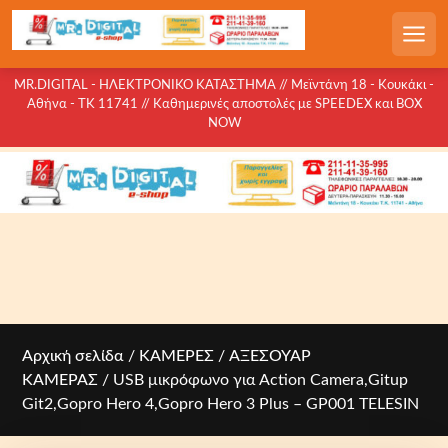
S
k
Men
i
p
MR.DIGITAL - ΗΛΕΚΤΡΟΝΙΚΟ ΚΑΤΑΣΤΗΜΑ // Μεϊντάνη 18 - Κουκάκι -
Αθήνα - ΤΚ 11741 // Καθημερινές αποστολές με SPEEDEX και BOX
t
NOW
o
c
o
n
t
e
n
t
Αρχική σελίδα
/
ΚΑΜΕΡΕΣ
/
ΑΞΕΣΟΥΑΡ
ΚΑΜΕΡΑΣ
/ USB μικρόφωνο για Action Camera,Gitup
Git2,Gopro Hero 4,Gopro Hero 3 Plus – GP001 TELESIN