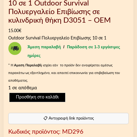
10 σε 1 Outdoor Survival
Πολυεργαλείο Επιβίωσης σε
κυλινδρική θήκη D3051 – OEM
15.00
€
Outdoor Survival Πολυεργαλείο Επιβίωσης 10 σε 1
Άμεση παραλαβή
/
Παράδοση σε 1-3 εργάσιμες
ημέρες
* Η
Aμεση Παραλαβή
ισχύει εάν το προϊόν δεν αναφέρεται αμέσως
παρακάτω ως εξαντλημένο, και απαιτεί επικοινωνία για επιβεβαίωση του
αποθέματος.
1 σε απόθεμα
1
Προσθήκη στο καλάθι
0
σ
ε
📋 Αντιγραφή link προϊόντος
1
Κωδικός προϊόντος:
MD296
O