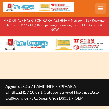
S
k
Men
i
p
MR.DIGITAL - ΗΛΕΚΤΡΟΝΙΚΟ ΚΑΤΑΣΤΗΜΑ // Μεϊντάνη 18 - Κουκάκι -
Αθήνα - ΤΚ 11741 // Καθημερινές αποστολές με SPEEDEX και BOX
t
NOW
o
c
o
n
t
e
n
t
Αρχική σελίδα
/
ΚΑΜΠΙΝΓΚ
/
ΕΡΓΑΛΕΙΑ
ΕΠΙΒΙΩΣΗΣ
/ 10 σε 1 Outdoor Survival Πολυεργαλείο
Επιβίωσης σε κυλινδρική θήκη D3051 – OEM