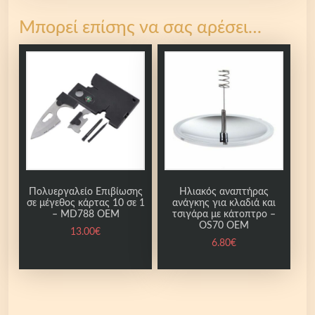
-
O
Μπορεί επίσης να σας αρέσει…
E
M
π
ο
σ
ό
τ
η
τ
α
Πολυεργαλείο Επιβίωσης
Ηλιακός αναπτήρας
σε μέγεθος κάρτας 10 σε 1
ανάγκης για κλαδιά και
– MD788 ΟΕΜ
τσιγάρα με κάτοπτρο –
OS70 OEM
13.00
€
6.80
€