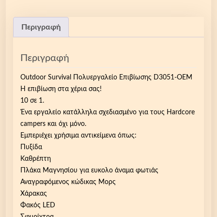
u
t
d
Περιγραφή
o
o
Περιγραφή
r
S
Outdoor Survival Πολυεργαλείο Επιβίωσης D3051-OEM
u
Η επιβίωση στα χέρια σας!
r
10 σε 1.
v
Ένα εργαλείο κατάλληλα σχεδιασμένο για τους Hardcore
i
campers και όχι μόνο.
v
Εμπεριέχει χρήσιμα αντικείμενα όπως:
a
Πυξίδα
l
Καθρέπτη
Π
Πλάκα Μαγνησίου για ευκολο άναμα φωτιάς
ο
Αναγραφόμενος κώδικας Μορς
λ
Χάρακας
υ
Φακός LED
ε