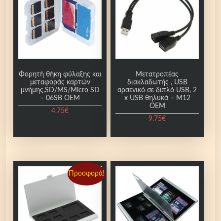
Φορητή θήκη φύλαξης και
Μετατροπέας
μεταφοράς καρτών
διακλαδωτής , USB
μνήμης,SD/MS/Micro SD
αρσενικό σε διπλό USB, 2
– 06SB OEM
x USB θηλυκά – M12
OEM
4.75
€
9.75
€
Προσφορά!