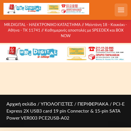
S
k
Men
i
p
MR.DIGITAL - ΗΛΕΚΤΡΟΝΙΚΟ ΚΑΤΑΣΤΗΜΑ // Μεϊντάνη 18 - Κουκάκι -
Αθήνα - ΤΚ 11741 // Καθημερινές αποστολές με SPEEDEX και BOX
t
NOW
o
c
o
n
t
e
n
t
Αρχική σελίδα
/
ΥΠΟΛΟΓΙΣΤΕΣ
/
ΠΕΡΙΦΕΡΙΑΚΑ
/ PCI-E
Express 2X USB3 card 19 pin Connector & 15-pin SATA
Power VER003 PCE2USB-A02