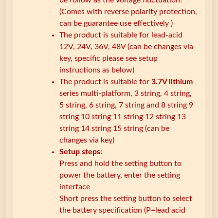
be follow as the voltage fluctuation!
ο
(Comes with reverse polarity protection,
σ
can be guarantee use effectively )
ο
The product is suitable for lead-acid
σ
12V, 24V, 36V, 48V (can be changes via
τ
key, specific please see setup
ο
instructions as below)
ύ
The product is suitable for
3.7V lithium
χ
series multi-platform, 3 string, 4 string,
ω
5 string, 6 string, 7 string and 8 string 9
ρ
string 10 string 11 string 12 string 13
η
string 14 string 15 string (can be
τ
changes via key)
ι
Setup steps:
κ
Press and hold the setting button to
ό
power the battery, enter the setting
τ
interface
η
Short press the setting button to select
τ
the battery specification (P=lead acid
α