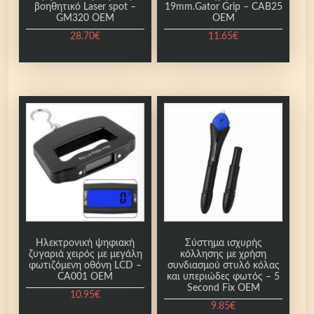
βοηθητικό Laser spot –
19mm.Gator Grip – CAB25
GM320 OEM
OEM
28.70
€
11.65
€
Ηλεκτρονική ψηφιακή
Σύστημα ισχυρής
ζυγαριά χειρός με μεγάλη
κόλλησης με χρήση
φωτιζόμενη οθόνη LCD –
συνδιασμού στυλό κόλας
CA001 OEM
και υπεριώδες φωτός – 5
Second Fix OEM
10.95
€
9.85
€