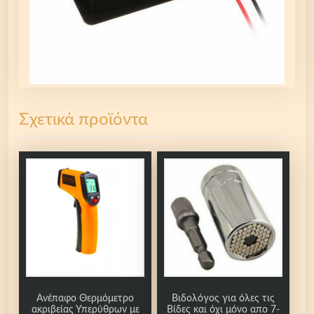
Σχετικά προϊόντα
Ανέπαφο Θερμόμετρο
Βιδολόγος για όλες τις
ακριβείας Υπερύθρων με
Βίδες και όχι μόνο απο 7-