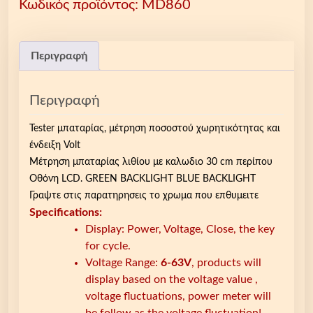
Κωδικός προϊόντος:
MD860
r
μ
π
α
Περιγραφή
τ
α
Περιγραφή
ρ
ί
Tester μπαταρίας, μέτρηση ποσοστού χωρητικότητας και
α
ένδειξη Volt
ς
Μέτρηση μπαταρίας λιθίου με καλωδιο 30 cm περίπου
,
Οθόνη LCD. GREEN BACKLIGHT BLUE BACKLIGHT
μ
Γραψτε στις παρατηρησεις το χρωμα που επθυμειτε
έ
Specifications:
τ
Display: Power, Voltage, Close, the key
ρ
for cycle.
η
Voltage Range:
6-63V
, products will
σ
display based on the voltage value ,
η
voltage fluctuations, power meter will
π