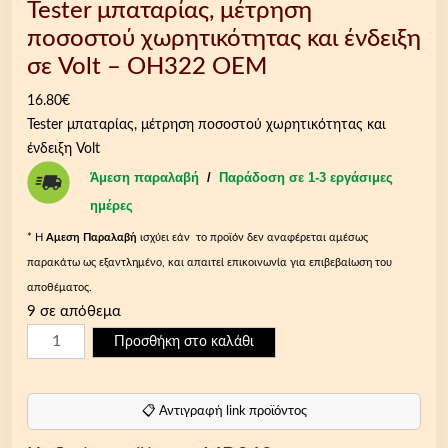
Tester μπαταρίας, μέτρηση
ποσοστού χωρητικότητας και ένδειξη
σε Volt – OH322 OEM
16.80
€
Tester μπαταρίας, μέτρηση ποσοστού χωρητικότητας και
ένδειξη Volt
Άμεση παραλαβή
/
Παράδοση σε 1-3 εργάσιμες
ημέρες
* Η
Aμεση Παραλαβή
ισχύει εάν το προϊόν δεν αναφέρεται αμέσως
παρακάτω ως εξαντλημένο, και απαιτεί επικοινωνία για επιβεβαίωση του
αποθέματος.
9 σε απόθεμα
T
Προσθήκη στο καλάθι
e
s
t
📋 Αντιγραφή link προϊόντος
e