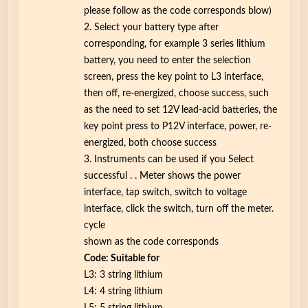
O
please follow as the code corresponds blow)
H
2. Select your battery type after
3
corresponding, for example 3 series lithium
2
battery, you need to enter the selection
2
screen, press the key point to L3 interface,
O
then off, re-energized, choose success, such
E
as the need to set 12V lead-acid batteries, the
M
key point press to P12V interface, power, re-
π
energized, both choose success
ο
3. Instruments can be used if you Select
σ
successful . . Meter shows the power
ό
interface, tap switch, switch to voltage
τ
interface, click the switch, turn off the meter.
η
cycle
τ
shown as the code corresponds
α
Code: Suitable for
L3: 3 string lithium
L4: 4 string lithium