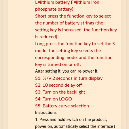
L=lithium battery F=lithium iron
ς
phosphate battery)
κ
Short press the function key to select
α
the number of battery strings (the
ι
setting key is increased, the function key
έ
is reduced)
ν
Long press the function key to set the S
δ
mode, the setting key selects the
ε
corresponding mode, and the function
ι
key is turned on or off.
ξ
After setting it, you can re-power it.
η
S1: %/V 2 seconds in turn display
σ
S2: 10 second delay off
ε
S3: Turn on the backlight
V
S4: Turn on LOGO
o
S5: Battery curve selection
l
Instructions:
t
1. Press and hold switch on the product,
-
power on, automatically select the interface (