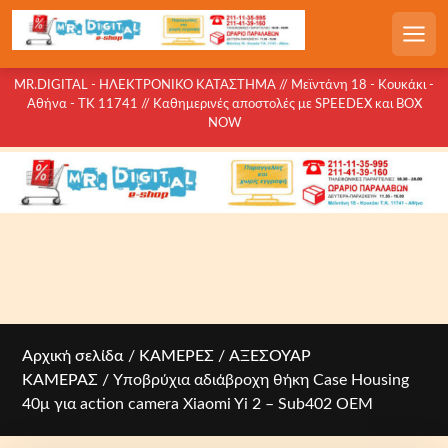
S
k
Men
i
p
MR.DIGITAL - ΗΛΕΚΤΡΟΝΙΚΟ ΚΑΤΑΣΤΗΜΑ // Μεϊντάνη 18 - Κουκάκι -
Αθήνα - ΤΚ 11741 // Καθημερινές αποστολές με SPEEDEX και BOX
t
NOW
o
c
o
n
t
e
n
t
Αρχική σελίδα
/
ΚΑΜΕΡΕΣ
/
ΑΞΕΣΟΥΑΡ
ΚΑΜΕΡΑΣ
/ Yποβρύχια αδιάβροχη θήκη Case Housing
40μ για action camera Xiaomi Yi 2 – Sub402 OEM