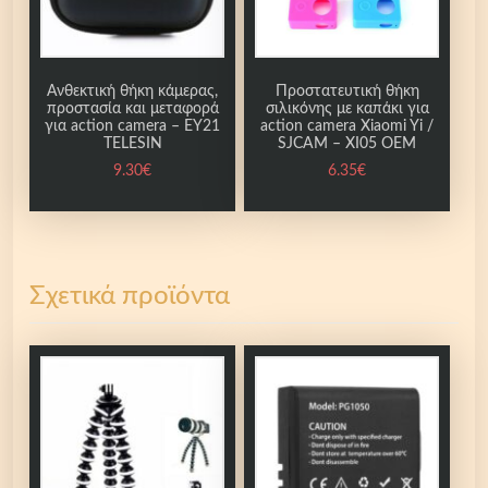
Ανθεκτική θήκη κάμερας,
Προστατευτική θήκη
προστασία και μεταφορά
σιλικόνης με καπάκι για
για action camera – ΕΥ21
action camera Xiaomi Yi /
TELESIN
SJCAM – XI05 OEM
9.30
€
6.35
€
Σχετικά προϊόντα