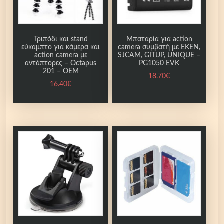
Τριπόδι και stand
Μπαταρία για action
εύκαμπτο για κάμερα και
camera συμβατή με EKEN,
action camera με
SJCAM, GITUP, UNIQUE –
αντάπτορες – Octapus
PG1050 EVK
201 – OEM
18.70
€
16.40
€